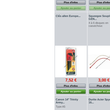
Plus d'infos
Plus d'info
Ajouter au panier
Ajouter au pa
Clés allen Europe...
Squeegee Soupl
GEN...
4 à 6 disques en
caoutchouc
7,52 €
3,00 €
Plus d'infos
Plus d'info
Ajouter au panier
Ajouter au pa
Canon 14" Trinity
Durite Acier Spy
Army...
16...
Type A5