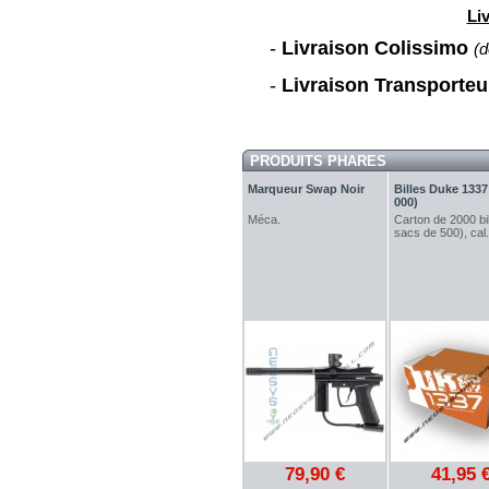
Li
-
Livraison Colissimo
(d
-
Livraison Transporte
PRODUITS PHARES
Marqueur Swap Noir
Billes Duke 1337
000)
Méca.
Carton de 2000 bil
sacs de 500), cal.
79,90 €
41,95 