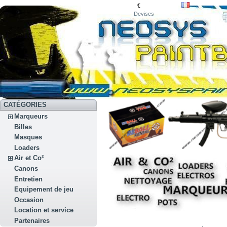
€
Devises
CATÉGORIES
Marqueurs
Billes
Masques
Loaders
Air et Co²
Canons
Entretien
Equipement de jeu
Occasion
Location et service
Partenaires